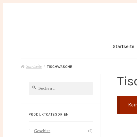
Skip
Skip
to
to
navigation
content
Startseite
Startseite
/
TISCHWÄSCHE
Tis
Suchen
nach:
Kei
PRODUKTKATEGORIEN
Geschirr
(2)