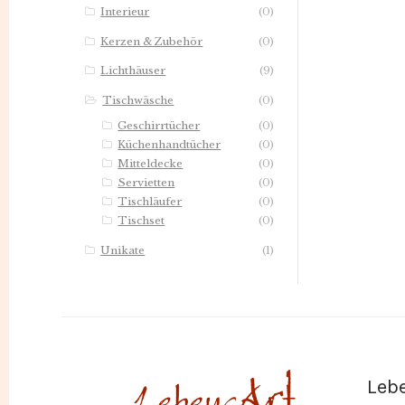
Interieur
(0)
Kerzen & Zubehör
(0)
Lichthäuser
(9)
Tischwäsche
(0)
Geschirrtücher
(0)
Küchenhandtücher
(0)
Mitteldecke
(0)
Servietten
(0)
Tischläufer
(0)
Tischset
(0)
Unikate
(1)
Leb