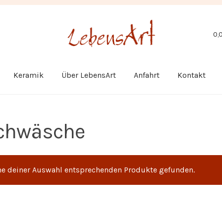
0,
Keramik
Über LebensArt
Anfahrt
Kontakt
chwäsche
ne deiner Auswahl entsprechenden Produkte gefunden.