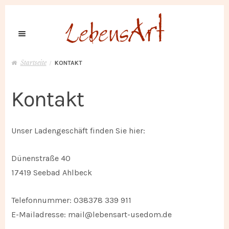
Skip
Skip
to
to
navigation
content
Startseite
/
KONTAKT
Startseite
Kontakt
Keramik
Unser Ladengeschäft finden Sie hier:
Über LebensArt
Dünenstraße 40
Anfahrt
17419 Seebad Ahlbeck
Kontakt
Telefonnummer: 038378 339 911
E-Mailadresse: mail@lebensart-usedom.de
Shop